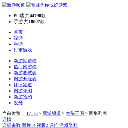
PC端
共
44798
款
手游
共
18097
款
首页
端游
手游
过审游戏
新游期待榜
热门网游榜
新游测试表
网游开服表
怀旧频道
网游评测
新游预约
发号
当前位置：
17173
>
新游频道
>
大头三国
>
图集列表
详情
详细参数
图片
14
视频
2
评价
游戏资料