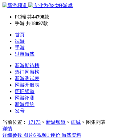
PC端
共
44798
款
手游
共
18097
款
首页
端游
手游
过审游戏
新游期待榜
热门网游榜
新游测试表
网游开服表
怀旧频道
网游评测
新游预约
发号
当前位置：
17173
>
新游频道
>
雨城
>
图集列表
详情
详细参数
图片
6
视频
1
评价
游戏资料