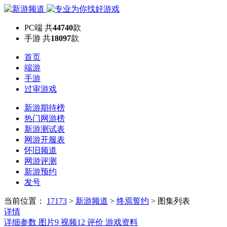
PC端
共
44740
款
手游
共
18097
款
首页
端游
手游
过审游戏
新游期待榜
热门网游榜
新游测试表
网游开服表
怀旧频道
网游评测
新游预约
发号
当前位置：
17173
>
新游频道
>
终焉誓约
>
图集列表
详情
详细参数
图片
9
视频
12
评价
游戏资料