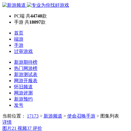
PC端
共
44740
款
手游
共
18097
款
首页
端游
手游
过审游戏
新游期待榜
热门网游榜
新游测试表
网游开服表
怀旧频道
网游评测
新游预约
发号
当前位置：
17173
>
新游频道
>
使命召唤手游
>
图集列表
详情
图片
21
视频
37
评价