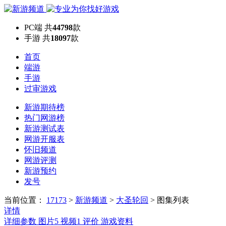
PC端
共
44798
款
手游
共
18097
款
首页
端游
手游
过审游戏
新游期待榜
热门网游榜
新游测试表
网游开服表
怀旧频道
网游评测
新游预约
发号
当前位置：
17173
>
新游频道
>
大圣轮回
>
图集列表
详情
详细参数
图片
5
视频
1
评价
游戏资料