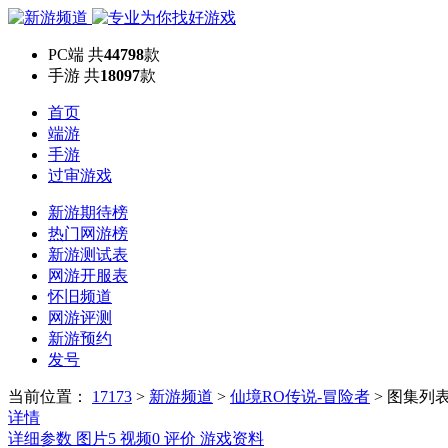
PC端
共
44798
款
手游
共
18097
款
首页
端游
手游
过审游戏
新游期待榜
热门网游榜
新游测试表
网游开服表
怀旧频道
网游评测
新游预约
发号
当前位置：
17173
>
新游频道
>
仙境RO传说-冒险者
>
图集列
详情
详细参数
图片
5
视频
0
评价
游戏资料