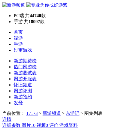
PC端
共
44740
款
手游
共
18097
款
首页
端游
手游
过审游戏
新游期待榜
热门网游榜
新游测试表
网游开服表
怀旧频道
网游评测
新游预约
发号
当前位置：
17173
>
新游频道
>
东游记
>
图集列表
详情
详细参数
图片
10
视频
0
评价
游戏资料