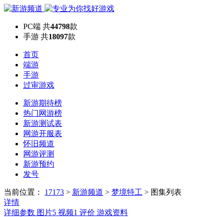
PC端
共
44798
款
手游
共
18097
款
首页
端游
手游
过审游戏
新游期待榜
热门网游榜
新游测试表
网游开服表
怀旧频道
网游评测
新游预约
发号
当前位置：
17173
>
新游频道
>
梦境特工
>
图集列表
详情
详细参数
图片
5
视频
1
评价
游戏资料