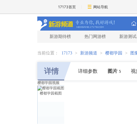
17173首页
网站导航
新游期待榜
热门网游榜
新游测试
当前位置：
17173
>
新游频道
>
樱都学园
>
图
详情
详细参数
图片
视
5
樱都学园视频
樱都学园截图