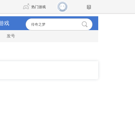
热门游戏
游戏
发号
DNF
传奇4
剑网3旗舰版
新天龙八部
自由
诛仙世界
新仙侠5