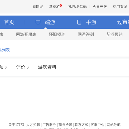
新网游
新页游
礼包/激活码
今日开服
热门页游
首页
端游
手游
过审
表
网游开服表
怀旧频道
网游评测
新游预约
魔兽
集列表
天堂
频
评价
游戏资料
3
6
王权与
关于17173
|
人才招聘
|
广告服务
|
商务洽谈
|
联系方式
|
客服中心
|
网站导航