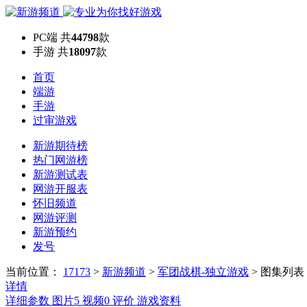
PC端
共
44798
款
手游
共
18097
款
首页
端游
手游
过审游戏
新游期待榜
热门网游榜
新游测试表
网游开服表
怀旧频道
网游评测
新游预约
发号
当前位置：
17173
>
新游频道
>
军团战棋-独立游戏
>
图集列表
详情
详细参数
图片
5
视频
0
评价
游戏资料