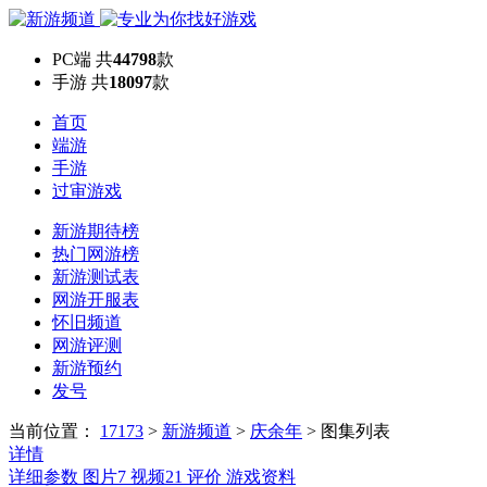
PC端
共
44798
款
手游
共
18097
款
首页
端游
手游
过审游戏
新游期待榜
热门网游榜
新游测试表
网游开服表
怀旧频道
网游评测
新游预约
发号
当前位置：
17173
>
新游频道
>
庆余年
>
图集列表
详情
详细参数
图片
7
视频
21
评价
游戏资料