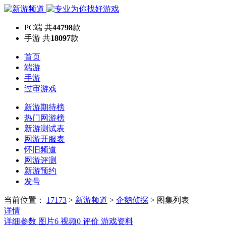
PC端
共
44798
款
手游
共
18097
款
首页
端游
手游
过审游戏
新游期待榜
热门网游榜
新游测试表
网游开服表
怀旧频道
网游评测
新游预约
发号
当前位置：
17173
>
新游频道
>
企鹅侦探
>
图集列表
详情
详细参数
图片
6
视频
0
评价
游戏资料