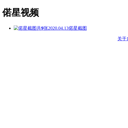
偌星视频
共
9
张
2020.04.13
偌星截图
关于1