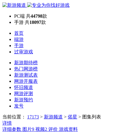
PC端
共
44798
款
手游
共
18097
款
首页
端游
手游
过审游戏
新游期待榜
热门网游榜
新游测试表
网游开服表
怀旧频道
网游评测
新游预约
发号
当前位置：
17173
>
新游频道
>
偌星
>
图集列表
详情
详细参数
图片
9
视频
2
评价
游戏资料