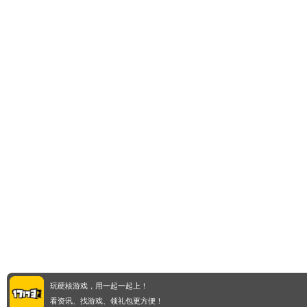
玩硬核游戏，用一起一起上！
看资讯、找游戏、领礼包更方便！