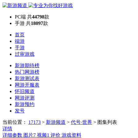
PC端
共
44798
款
手游
共
18097
款
首页
端游
手游
过审游戏
新游期待榜
热门网游榜
新游测试表
网游开服表
怀旧频道
网游评测
新游预约
发号
当前位置：
17173
>
新游频道
>
代号·世界
>
图集列表
详情
详细参数
图片
7
视频
1
评价
游戏资料