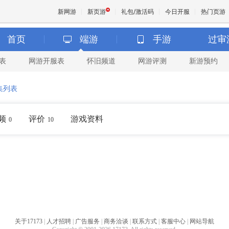
新网游
新页游
礼包/激活码
今日开服
热门页游
首页
端游
手游
过审
表
网游开服表
怀旧频道
网游评测
新游预约
魔兽
集列表
天堂
频
评价
游戏资料
0
10
王权与
关于17173
|
人才招聘
|
广告服务
|
商务洽谈
|
联系方式
|
客服中心
|
网站导航