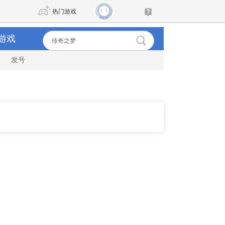
热门游戏
游戏
发号
DNF
传奇4
剑网3旗舰版
新天龙八部
自由
诛仙世界
新仙侠5