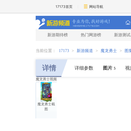
17173首页
网站导航
新游期待榜
热门网游榜
新游测试
当前位置：
17173
>
新游频道
>
魔龙勇士
>
图
详情
详细参数
图片
视
5
魔龙勇士视频
魔龙勇士截
图