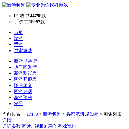
PC端
共
44798
款
手游
共
18097
款
首页
端游
手游
过审游戏
新游期待榜
热门网游榜
新游测试表
网游开服表
怀旧频道
网游评测
新游预约
发号
当前位置：
17173
>
新游频道
>
香蜜沉沉烬如霜
>
图集列表
详情
详细参数
图片
3
视频
0
评价
游戏资料