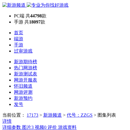
PC端
共
44798
款
手游
共
18097
款
首页
端游
手游
过审游戏
新游期待榜
热门网游榜
新游测试表
网游开服表
怀旧频道
网游评测
新游预约
发号
当前位置：
17173
>
新游频道
>
代号：ZZGS
>
图集列表
详情
详细参数
图片
3
视频
0
评价
游戏资料