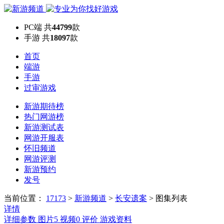
PC端
共
44799
款
手游
共
18097
款
首页
端游
手游
过审游戏
新游期待榜
热门网游榜
新游测试表
网游开服表
怀旧频道
网游评测
新游预约
发号
当前位置：
17173
>
新游频道
>
长安遗案
>
图集列表
详情
详细参数
图片
5
视频
0
评价
游戏资料