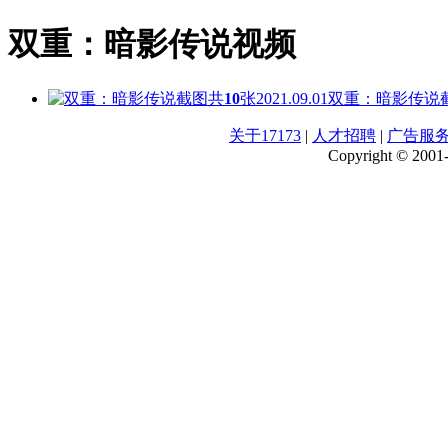
双重：暗影传说视频
共
10
张
2021.09.01
双重：暗影传说
关于17173
|
人才招聘
|
广告服
Copyright © 2001-2