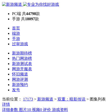
PC端
共
44798
款
手游
共
18097
款
首页
端游
手游
过审游戏
新游期待榜
热门网游榜
新游测试表
网游开服表
怀旧频道
网游评测
新游预约
发号
当前位置：
17173
>
新游频道
>
双重：暗影传说
>
图集列表
详情
详细参数
图片
10
视频
0
评价
游戏资料