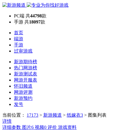
PC端
共
44798
款
手游
共
18097
款
首页
端游
手游
过审游戏
新游期待榜
热门网游榜
新游测试表
网游开服表
怀旧频道
网游评测
新游预约
发号
当前位置：
17173
>
新游频道
>
纸嫁衣3
>
图集列表
详情
详细参数
图片
6
视频
0
评价
游戏资料