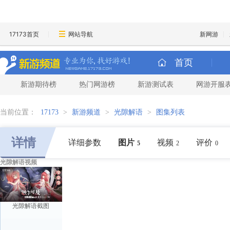
17173首页
网站导航
新网游
首页
新游期待榜
热门网游榜
新游测试表
网游开服
当前位置：
17173
>
新游频道
>
光隙解语
>
图集列表
详情
详细参数
图片
视频
评价
5
2
0
光隙解语视频
光隙解语截图