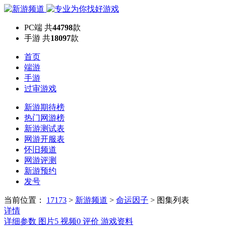
PC端
共
44798
款
手游
共
18097
款
首页
端游
手游
过审游戏
新游期待榜
热门网游榜
新游测试表
网游开服表
怀旧频道
网游评测
新游预约
发号
当前位置：
17173
>
新游频道
>
命运因子
>
图集列表
详情
详细参数
图片
5
视频
0
评价
游戏资料