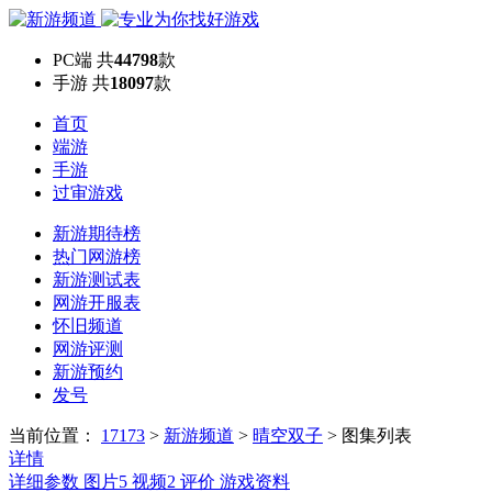
PC端
共
44798
款
手游
共
18097
款
首页
端游
手游
过审游戏
新游期待榜
热门网游榜
新游测试表
网游开服表
怀旧频道
网游评测
新游预约
发号
当前位置：
17173
>
新游频道
>
晴空双子
>
图集列表
详情
详细参数
图片
5
视频
2
评价
游戏资料