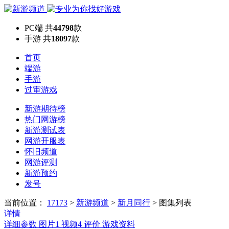
PC端
共
44798
款
手游
共
18097
款
首页
端游
手游
过审游戏
新游期待榜
热门网游榜
新游测试表
网游开服表
怀旧频道
网游评测
新游预约
发号
当前位置：
17173
>
新游频道
>
新月同行
>
图集列表
详情
详细参数
图片
1
视频
4
评价
游戏资料