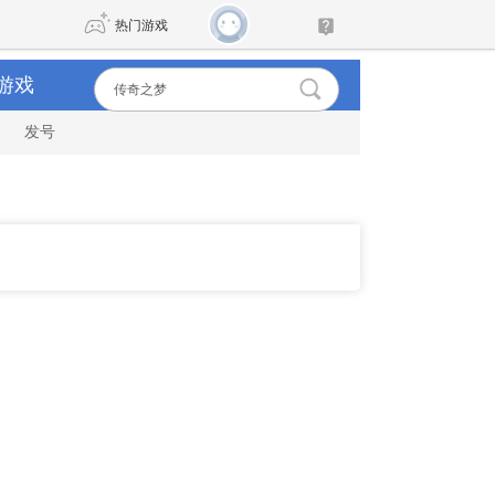
热门游戏
游戏
发号
DNF
传奇4
剑网3旗舰版
新天龙八部
自由
诛仙世界
新仙侠5