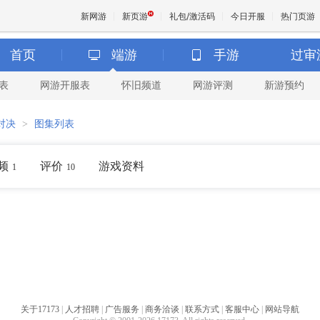
新网游
新页游
礼包/激活码
今日开服
热门页游
首页
端游
手游
过审
表
网游开服表
怀旧频道
网游评测
新游预约
魔兽
对决
>
图集列表
天堂
频
评价
游戏资料
1
10
王权与
关于17173
|
人才招聘
|
广告服务
|
商务洽谈
|
联系方式
|
客服中心
|
网站导航