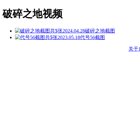
破碎之地视频
共
5
张
2024.04.28
破碎之地截图
共
5
张
2023.05.18
代号56截图
关于1