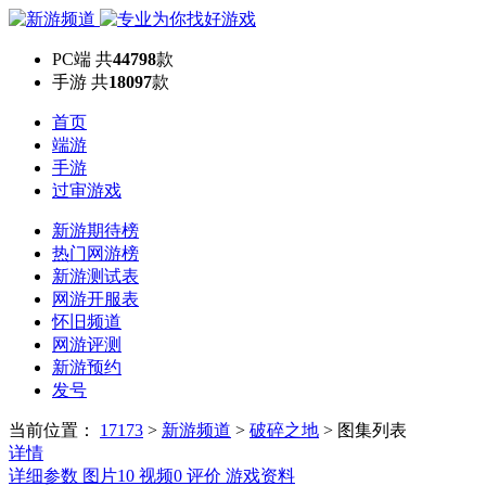
PC端
共
44798
款
手游
共
18097
款
首页
端游
手游
过审游戏
新游期待榜
热门网游榜
新游测试表
网游开服表
怀旧频道
网游评测
新游预约
发号
当前位置：
17173
>
新游频道
>
破碎之地
>
图集列表
详情
详细参数
图片
10
视频
0
评价
游戏资料