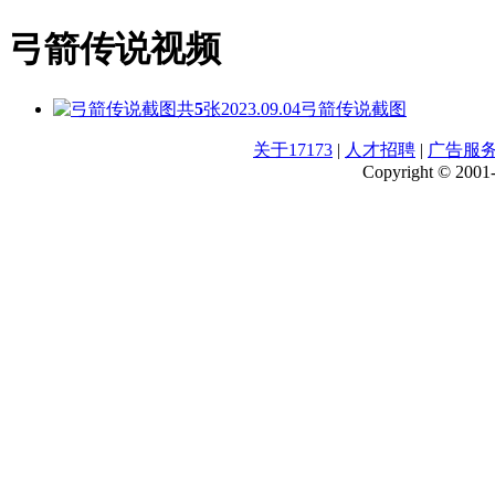
弓箭传说视频
共
5
张
2023.09.04
弓箭传说截图
关于17173
|
人才招聘
|
广告服
Copyright © 2001-2