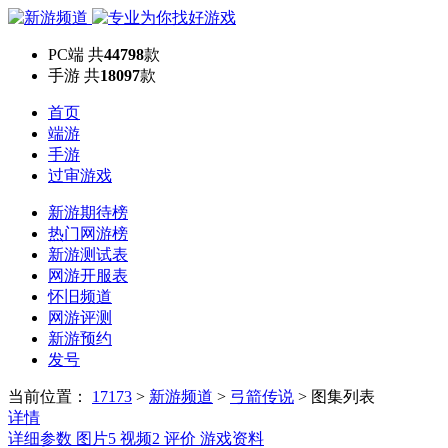
PC端
共
44798
款
手游
共
18097
款
首页
端游
手游
过审游戏
新游期待榜
热门网游榜
新游测试表
网游开服表
怀旧频道
网游评测
新游预约
发号
当前位置：
17173
>
新游频道
>
弓箭传说
>
图集列表
详情
详细参数
图片
5
视频
2
评价
游戏资料