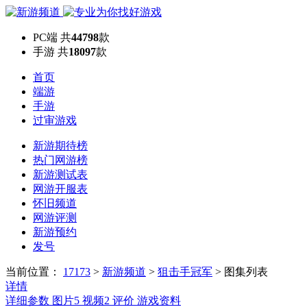
PC端
共
44798
款
手游
共
18097
款
首页
端游
手游
过审游戏
新游期待榜
热门网游榜
新游测试表
网游开服表
怀旧频道
网游评测
新游预约
发号
当前位置：
17173
>
新游频道
>
狙击手冠军
>
图集列表
详情
详细参数
图片
5
视频
2
评价
游戏资料