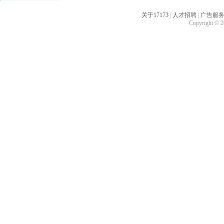
关于17173
|
人才招聘
|
广告服
Copyright © 20