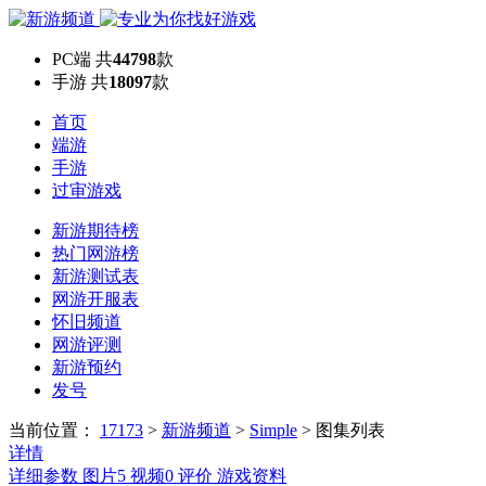
PC端
共
44798
款
手游
共
18097
款
首页
端游
手游
过审游戏
新游期待榜
热门网游榜
新游测试表
网游开服表
怀旧频道
网游评测
新游预约
发号
当前位置：
17173
>
新游频道
>
Simple
>
图集列表
详情
详细参数
图片
5
视频
0
评价
游戏资料