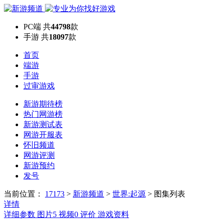
PC端
共
44798
款
手游
共
18097
款
首页
端游
手游
过审游戏
新游期待榜
热门网游榜
新游测试表
网游开服表
怀旧频道
网游评测
新游预约
发号
当前位置：
17173
>
新游频道
>
世界:起源
>
图集列表
详情
详细参数
图片
5
视频
0
评价
游戏资料