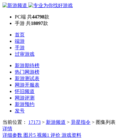
PC端
共
44798
款
手游
共
18097
款
首页
端游
手游
过审游戏
新游期待榜
热门网游榜
新游测试表
网游开服表
怀旧频道
网游评测
新游预约
发号
当前位置：
17173
>
新游频道
>
异星指令
>
图集列表
详情
详细参数
图片
5
视频
1
评价
游戏资料