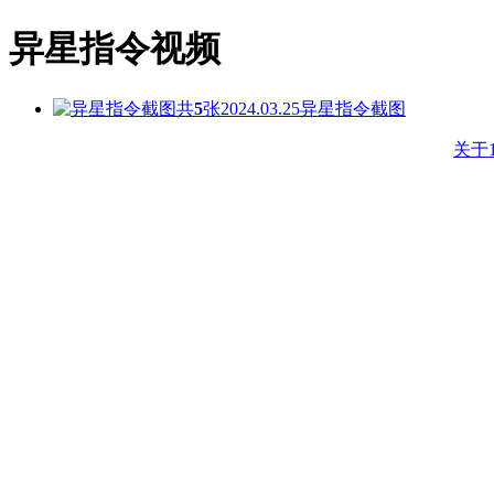
异星指令视频
共
5
张
2024.03.25
异星指令截图
关于1