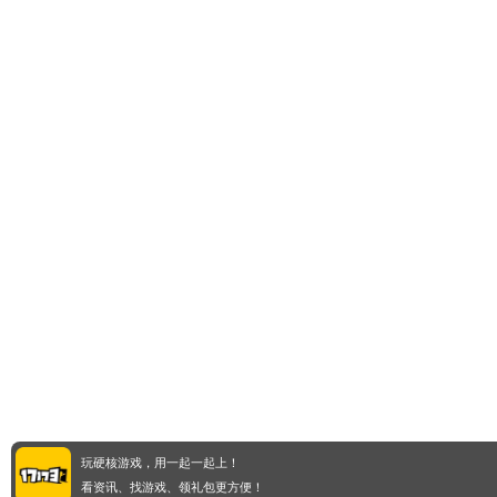
玩硬核游戏，用一起一起上！
看资讯、找游戏、领礼包更方便！