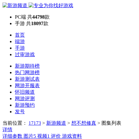
PC端
共
44798
款
手游
共
18097
款
首页
端游
手游
过审游戏
新游期待榜
热门网游榜
新游测试表
网游开服表
怀旧频道
网游评测
新游预约
发号
当前位置：
17173
>
新游频道
>
想不想修真
>
图集列表
详情
详细参数
图片
5
视频
1
评价
游戏资料