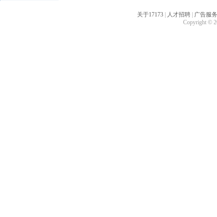
关于17173
|
人才招聘
|
广告服
Copyright © 20