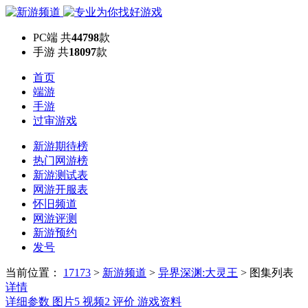
PC端
共
44798
款
手游
共
18097
款
首页
端游
手游
过审游戏
新游期待榜
热门网游榜
新游测试表
网游开服表
怀旧频道
网游评测
新游预约
发号
当前位置：
17173
>
新游频道
>
异界深渊:大灵王
>
图集列表
详情
详细参数
图片
5
视频
2
评价
游戏资料