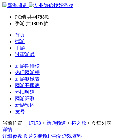
PC端
共
44798
款
手游
共
18097
款
首页
端游
手游
过审游戏
新游期待榜
热门网游榜
新游测试表
网游开服表
怀旧频道
网游评测
新游预约
发号
当前位置：
17173
>
新游频道
>
椿之歌
>
图集列表
详情
详细参数
图片
5
视频
1
评价
游戏资料