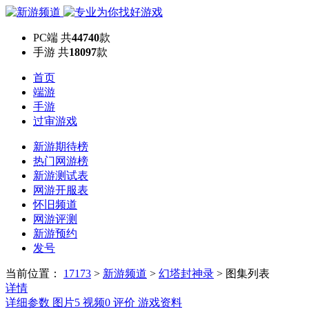
PC端
共
44740
款
手游
共
18097
款
首页
端游
手游
过审游戏
新游期待榜
热门网游榜
新游测试表
网游开服表
怀旧频道
网游评测
新游预约
发号
当前位置：
17173
>
新游频道
>
幻塔封神录
>
图集列表
详情
详细参数
图片
5
视频
0
评价
游戏资料