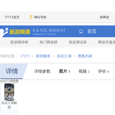
17173首页
网站导航
新网游
首页
新游期待榜
热门网游榜
新游测试表
网游开服
当前位置：
17173
>
新游频道
>
自在江湖
>
图集列表
详情
详细参数
图片
视频
评价
5
2
0
自在江湖视频
自在江湖截
图