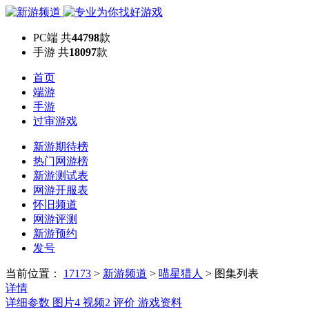
PC端
共
44798
款
手游
共
18097
款
首页
端游
手游
过审游戏
新游期待榜
热门网游榜
新游测试表
网游开服表
怀旧频道
网游评测
新游预约
发号
当前位置：
17173
>
新游频道
>
喵星猎人
>
图集列表
详情
详细参数
图片
4
视频
2
评价
游戏资料