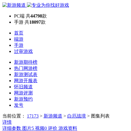
PC端
共
44798
款
手游
共
18097
款
首页
端游
手游
过审游戏
新游期待榜
热门网游榜
新游测试表
网游开服表
怀旧频道
网游评测
新游预约
发号
当前位置：
17173
>
新游频道
>
白厄战境
>
图集列表
详情
详细参数
图片
5
视频
0
评价
游戏资料