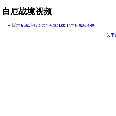
白厄战境视频
共
5
张
2024.09.14
白厄战境截图
关于1