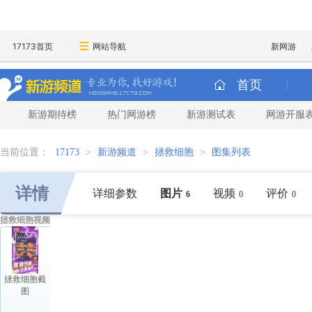
17173首页
网站导航
新网游
首页
新游期待榜
热门网游榜
新游测试表
网游开服
当前位置：
17173
>
新游频道
>
拯救细胞
>
图集列表
详情
详细参数
图片
视频
评价
6
0
0
拯救细胞视频
拯救细胞截
图