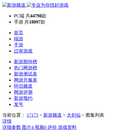
PC端
共
44798
款
手游
共
18097
款
首页
端游
手游
过审游戏
新游期待榜
热门网游榜
新游测试表
网游开服表
怀旧频道
网游评测
新游预约
发号
当前位置：
17173
>
新游频道
>
大剑仙
>
图集列表
详情
详细参数
图片
4
视频
0
评价
游戏资料