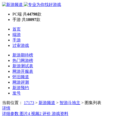
PC端
共
44798
款
手游
共
18097
款
首页
端游
手游
过审游戏
新游期待榜
热门网游榜
新游测试表
网游开服表
怀旧频道
网游评测
新游预约
发号
当前位置：
17173
>
新游频道
>
智游斗地主
>
图集列表
详情
详细参数
图片
4
视频
2
评价
游戏资料