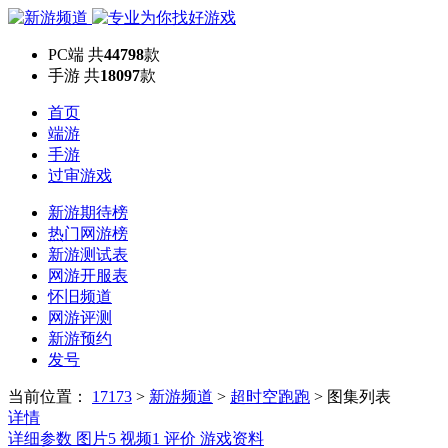
PC端
共
44798
款
手游
共
18097
款
首页
端游
手游
过审游戏
新游期待榜
热门网游榜
新游测试表
网游开服表
怀旧频道
网游评测
新游预约
发号
当前位置：
17173
>
新游频道
>
超时空跑跑
>
图集列表
详情
详细参数
图片
5
视频
1
评价
游戏资料