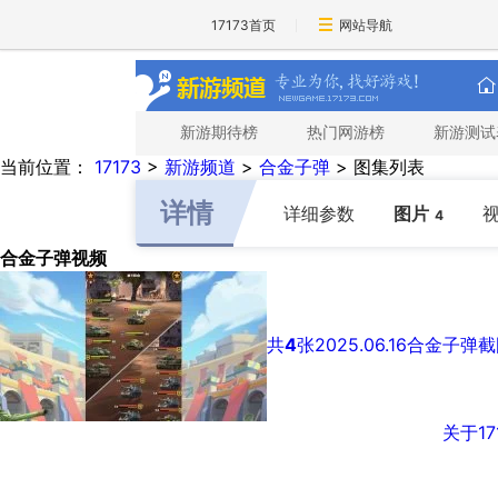
17173首页
网站导航
新游期待榜
热门网游榜
新游测试
当前位置：
17173
>
新游频道
>
合金子弹
>
图集列表
详情
详细参数
图片
4
合金子弹视频
共
4
张
2025.06.16
合金子弹截
关于17