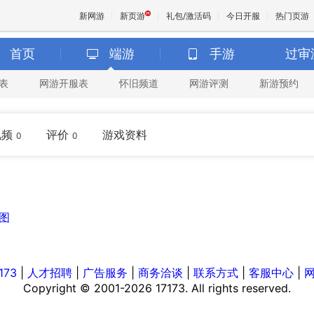
新网游
新页游
礼包/激活码
今日开服
热门页游
首页
端游
手游
过审
表
网游开服表
怀旧频道
网游评测
新游预约
魔兽
天堂
视频
评价
游戏资料
0
0
王权与
图
173
|
人才招聘
|
广告服务
|
商务洽谈
|
联系方式
|
客服中心
|
Copyright © 2001-2026 17173. All rights reserved.