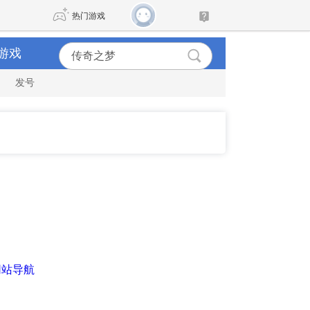
热门游戏
游戏
发号
DNF
传奇4
剑网3旗舰版
新天龙八部
自由
诛仙世界
仙剑世界
网站导航