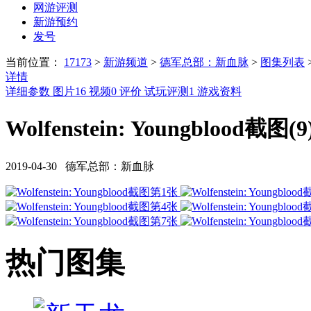
网游评测
新游预约
发号
当前位置：
17173
>
新游频道
>
德军总部：新血脉
>
图集列表
详情
详细参数
图片
16
视频
0
评价
试玩评测
1
游戏资料
Wolfenstein: Youngblood截图(9
2019-04-30 德军总部：新血脉
热门图集