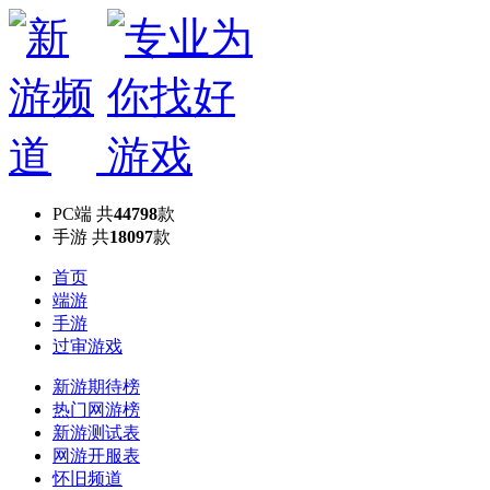
PC端
共
44798
款
手游
共
18097
款
首页
端游
手游
过审游戏
新游期待榜
热门网游榜
新游测试表
网游开服表
怀旧频道