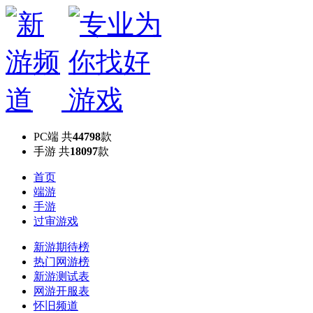
PC端
共
44798
款
手游
共
18097
款
首页
端游
手游
过审游戏
新游期待榜
热门网游榜
新游测试表
网游开服表
怀旧频道