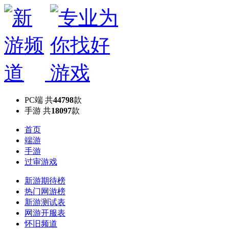
PC端
共
44798
款
手游
共
18097
款
首页
端游
手游
过审游戏
新游期待榜
热门网游榜
新游测试表
网游开服表
怀旧频道